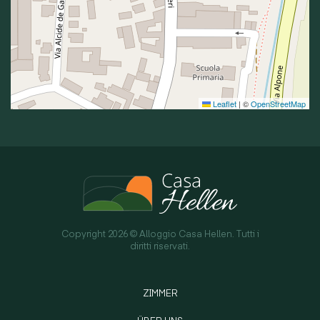
Leaflet
|
©
OpenStreetMap
Copyright 2026 © Alloggio Casa Hellen. Tutti i
diritti riservati.
ZIMMER