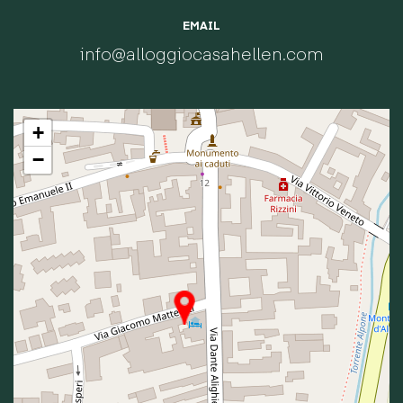
EMAIL
info@alloggiocasahellen.com
+
−