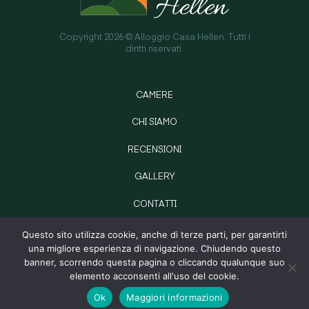
Copyright 2026 © Alloggio Casa Hellen. Tutti i
diritti riservati.
CAMERE
CHI SIAMO
RECENSIONI
GALLERY
CONTATTI
PARTITA IVA: 05093390234
Questo sito utilizza cookie, anche di terze parti, per garantirti
una migliore esperienza di navigazione. Chiudendo questo
PRIVACY POLICY
banner, scorrendo questa pagina o cliccando qualunque suo
elemento acconsenti all'uso del cookie.
ALLOGGIO CASA HELLEN
Ok
Maggiori informazioni