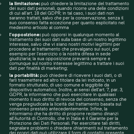
la limitazione:
può chiedere la limitazione del trattamento
dei suoi dati personali, quando ricorre una delle condizioni
di cui all’art. 18 del GDPR; in tal caso, i suoi dati non
saranno trattati, salvo che per la conservazione, senza il
suo consenso fatta eccezione per quanto esplicitato nel
medesimo articolo al comma
l’opposizione:
può opporsi in qualunque momento al
trattamento dei suoi dati sulla base di un nostro legittimo
interesse, salvo che vi siano nostri motivi legittimi per
procedere al trattamento che prevalgano sui suoi, per
esempio per l’esercizio o la nostra difesa in sede
giudiziaria; la sua opposizione prevarrà sempre e
comunque sul nostro interesse legittimo a trattare i suoi
dati per finalità di marketing;
la portabilità:
può chiedere di ricevere i suoi dati, o di
farli trasmettere ad altro titolare da lei indicato, in un
formato strutturato, di uso comune e leggibile da
dispositivo automatico. Inoltre, ai sensi dell’art. 7, par. 3,
GDPR, la informiamo che può esercitare in qualsiasi
momento il suo diritto di revoca del consenso, senza che
venga pregiudicata la liceità del trattamento basata sul
consenso prestato antecedentemente. Infine, la
informiamo che ha diritto di proporre reclamo dinanzi
all’Autorità di Controllo, che in Italia è il Garante per la
Protezione dei Dati Personali. Per esercitare tali diritti,
segnalare problemi o chiedere chiarimenti sul trattamento
dei propri dati può utilizzare il form di contatto presente