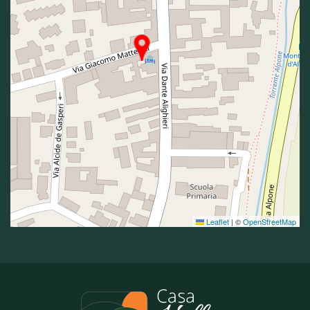
Leaflet
|
©
OpenStreetMap