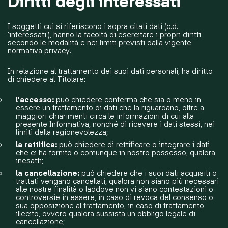
Diritti degli interessati
I soggetti cui si riferiscono i sopra citati dati (c.d.
‘interessati’), hanno la facoltà di esercitare i propri diritti
secondo le modalità e nei limiti previsti dalla vigente
normativa privacy.
In relazione al trattamento dei suoi dati personali, ha diritto
di chiedere al Titolare:
l’accesso:
può chiedere conferma che sia o meno in
essere un trattamento di dati che la riguardano, oltre a
maggiori chiarimenti circa le informazioni di cui alla
presente Informativa, nonché di ricevere i dati stessi, nei
limiti della ragionevolezza;
la rettifica:
può chiedere di rettificare o integrare i dati
che ci ha fornito o comunque in nostro possesso, qualora
inesatti;
la cancellazione:
può chiedere che i suoi dati acquisiti o
trattati vengano cancellati, qualora non siano più necessari
alle nostre finalità o laddove non vi siano contestazioni o
controversie in essere, in caso di revoca del consenso o
sua opposizione al trattamento, in caso di trattamento
illecito, ovvero qualora sussista un obbligo legale di
cancellazione;